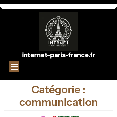
Passer
au
contenu
internet-paris-france.fr
Bouton
Ouvrir
Catégorie :
communication