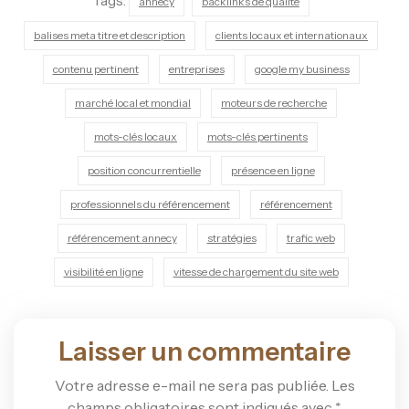
Tags:
annecy
backlinks de qualité
balises meta titre et description
clients locaux et internationaux
contenu pertinent
entreprises
google my business
marché local et mondial
moteurs de recherche
mots-clés locaux
mots-clés pertinents
position concurrentielle
présence en ligne
professionnels du référencement
référencement
référencement annecy
stratégies
trafic web
visibilité en ligne
vitesse de chargement du site web
Laisser un commentaire
Votre adresse e-mail ne sera pas publiée.
Les
champs obligatoires sont indiqués avec
*