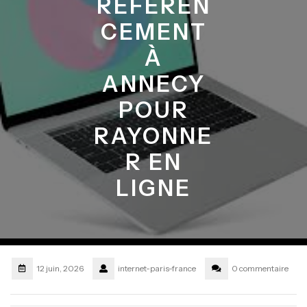
RÉFÉREN
CEMENT
À
ANNECY
POUR
RAYONNE
R EN
LIGNE
12 juin, 2026
internet-paris-france
0 commentaire