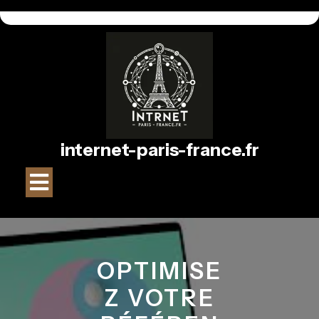
Passer
au
contenu
internet-paris-france.fr
Bouton
Ouvrir
OPTIMISE
Z VOTRE