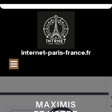
Passer
au
contenu
internet-paris-france.fr
Bouton
Ouvrir
MAXIMIS