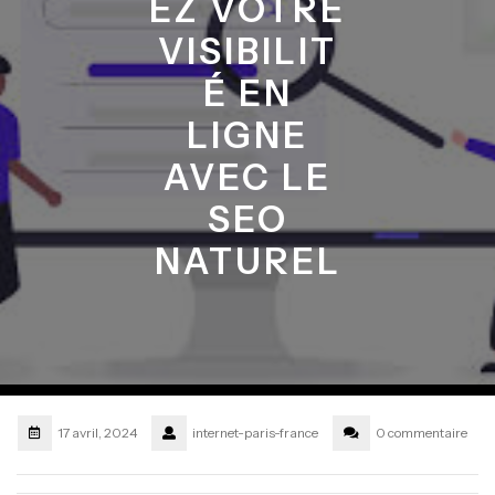
EZ VOTRE
VISIBILIT
É EN
LIGNE
AVEC LE
SEO
NATUREL
17 avril, 2024
internet-paris-france
0 commentaire