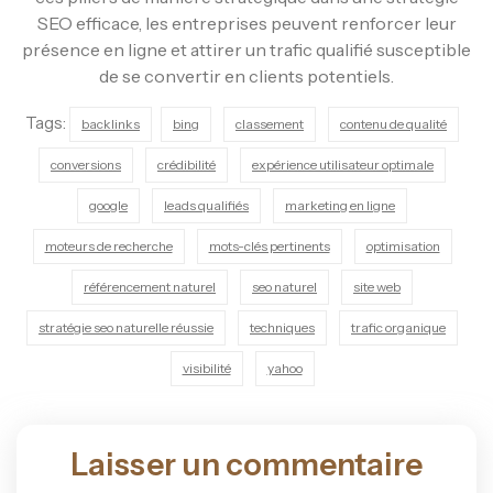
SEO efficace, les entreprises peuvent renforcer leur
présence en ligne et attirer un trafic qualifié susceptible
de se convertir en clients potentiels.
Tags:
backlinks
bing
classement
contenu de qualité
conversions
crédibilité
expérience utilisateur optimale
google
leads qualifiés
marketing en ligne
moteurs de recherche
mots-clés pertinents
optimisation
référencement naturel
seo naturel
site web
stratégie seo naturelle réussie
techniques
trafic organique
visibilité
yahoo
Laisser un commentaire