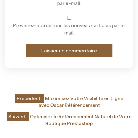
par e-mail.
Prévenez-moi de tous les nouveaux articles par e-
mail.
Navigation
Précédent :
Maximisez Votre Visibilité en Ligne
de
avec Oscar Référencement
l’article
Suivant :
Optimisez le Référencement Naturel de Votre
Boutique Prestashop