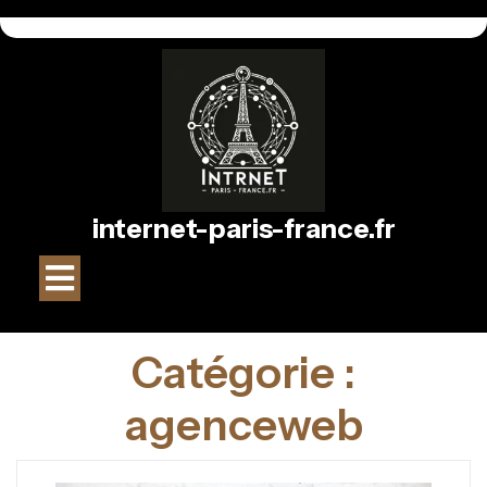
Passer
au
contenu
internet-paris-france.fr
Bouton
Ouvrir
Catégorie :
agenceweb