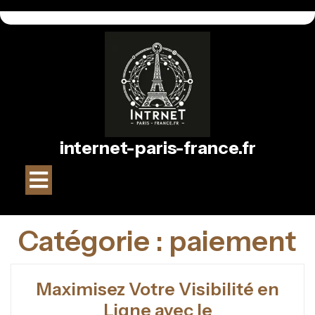
Passer
au
contenu
internet-paris-france.fr
Bouton
Ouvrir
Catégorie :
paiement
Maximisez Votre Visibilité en
Ligne avec le