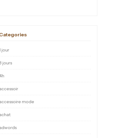
Categories
1 jour
3 jours
4h
accessoir
accessoire mode
achat
adwords