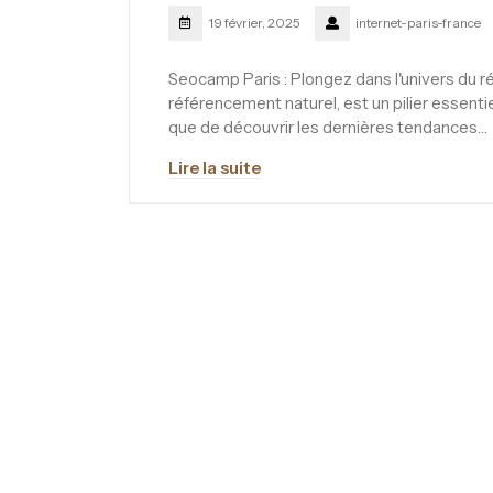
19 février, 2025
internet-paris-france
Seocamp Paris : Plongez dans l'univers du r
référencement naturel, est un pilier essent
que de découvrir les dernières tendances…
Lire la suite