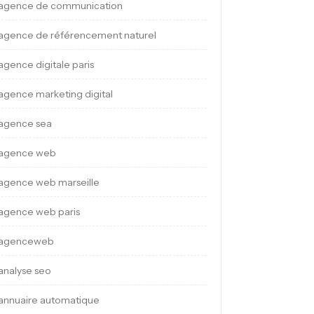
agence de communication
agence de référencement naturel
agence digitale paris
agence marketing digital
agence sea
agence web
agence web marseille
agence web paris
agenceweb
analyse seo
annuaire automatique