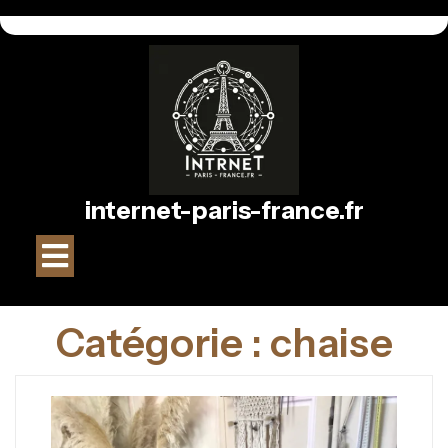
Passer
au
contenu
internet-paris-france.fr
Bouton
Ouvrir
Catégorie :
chaise