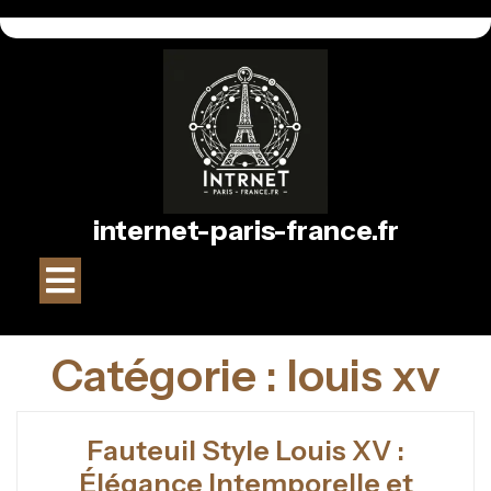
Passer
au
contenu
internet-paris-france.fr
Bouton
Ouvrir
Catégorie :
louis xv
Fauteuil Style Louis XV :
Élégance Intemporelle et