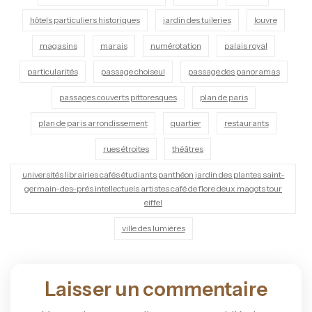
hôtels particuliers historiques
jardin des tuileries
louvre
magasins
marais
numérotation
palais royal
particularités
passage choiseul
passage des panoramas
passages couverts pittoresques
plan de paris
plan de paris arrondissement
quartier
restaurants
rues étroites
théâtres
universités librairies cafés étudiants panthéon jardin des plantes saint-
germain-des-prés intellectuels artistes café de flore deux magots tour
eiffel
ville des lumières
Laisser un commentaire