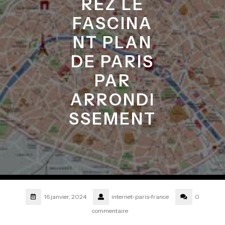
REZ LE
FASCINA
NT PLAN
DE PARIS
PAR
ARRONDI
SSEMENT
16 janvier, 2024
internet-paris-france
0
commentaire