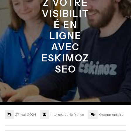
Z VOTRE
VISIBILIT
É EN
LIGNE
AVEC
ESKIMOZ
SEO
27 mai, 2024
internet-paris-france
0 commentaire