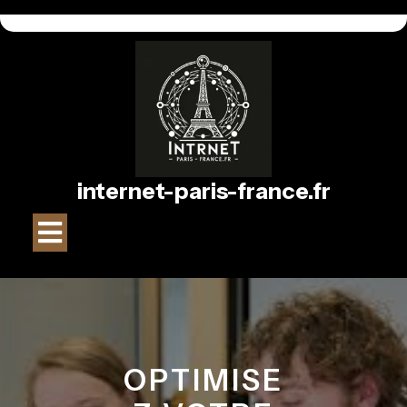
Passer
au
contenu
internet-paris-france.fr
Bouton
Ouvrir
OPTIMISE