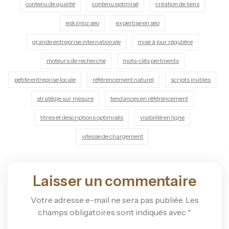
contenu de qualité
contenu optimisé
création de liens
eskimoz seo
expertise en seo
grande entreprise internationale
mise à jour régulière
moteurs de recherche
mots-clés pertinents
petite entreprise locale
référencement naturel
scripts inutiles
stratégie sur mesure
tendances en référencement
titres et descriptions optimisés
visibilité en ligne
vitesse de chargement
Laisser un commentaire
Votre adresse e-mail ne sera pas publiée.
Les
champs obligatoires sont indiqués avec
*