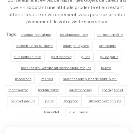
vue. En adoptant une attitude prudente et en restant
attentif à votre environnement, vous pourrez profiter
pleinement de votre visite sans souci.
Tags:
avenue montaigne
boutiques de luxe
carnet de métro
cathédrale notre-dame
champs-élysées
croissants
culturelle animée
gastronomie
guide
guide paris
horaires d'ouverture attractions touristiques
louvre
macarons
marais
marchés aux puces de saint-ouen
montmartre
moulin rouge
musée d'orsay
opéra garnier
parcs et jardins
paris
shopping
sites emblématiques
tour eiffel
ville lumière