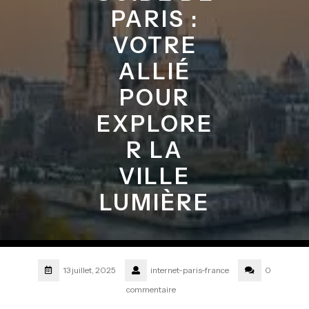
PARIS :
VOTRE
ALLIÉ
POUR
EXPLORE
R LA
VILLE
LUMIÈRE
13 juillet, 2025
internet-paris-france
0
commentaire