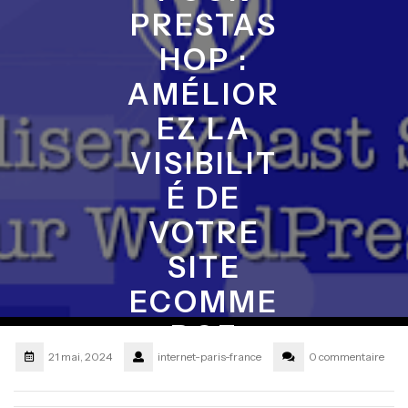
PRESTAS
HOP :
AMÉLIOR
EZ LA
VISIBILIT
É DE
VOTRE
SITE
ECOMME
RCE
21 mai, 2024
internet-paris-france
0 commentaire