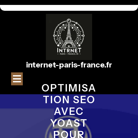
Passer
au
contenu
internet-paris-france.fr
Bouton
OPTIMISA
Ouvrir
TION SEO
AVEC
YOAST
POUR