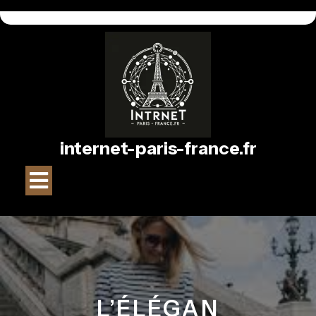
Passer
au
contenu
internet-paris-france.fr
Bouton
Ouvrir
L’ÉLÉGAN