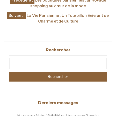
Précédent :
Les boutiques parisiennes : un voyage
de
shopping au cœur de la mode
l’article
Suivant :
La Vie Parisienne : Un Tourbillon Enivrant de
Charme et de Culture
Rechercher
Rechercher
Derniers messages
Maximisez Votre Visibilité en Ligne avec Google