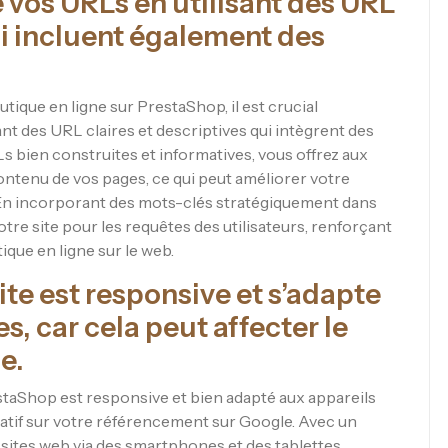
 vos URLs en utilisant des URL
ui incluent également des
ique en ligne sur PrestaShop, il est crucial
ant des URL claires et descriptives qui intègrent des
s bien construites et informatives, vous offrez aux
ntenu de vos pages, ce qui peut améliorer votre
 En incorporant des mots-clés stratégiquement dans
re site pour les requêtes des utilisateurs, renforçant
utique en ligne sur le web.
te est responsive et s’adapte
s, car cela peut affecter le
e.
restaShop est responsive et bien adapté aux appareils
icatif sur votre référencement sur Google. Avec un
sites web via des smartphones et des tablettes,