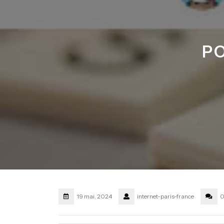
PO
19 mai, 2024
internet-paris-france
0