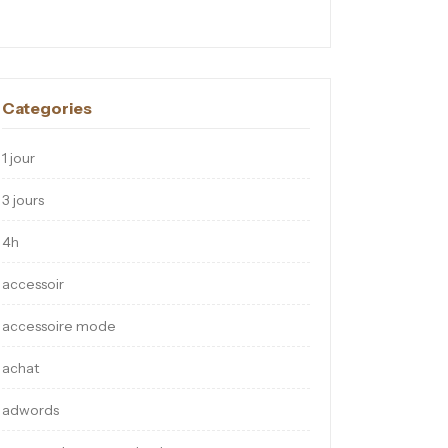
Categories
1 jour
3 jours
4h
accessoir
accessoire mode
achat
adwords