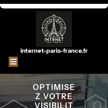
Passer
au
contenu
internet-paris-france.fr
Bouton
Ouvrir
OPTIMISE
Z VOTRE
VISIBILIT