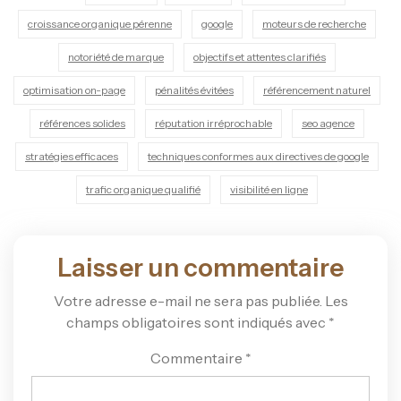
croissance organique pérenne
google
moteurs de recherche
notoriété de marque
objectifs et attentes clarifiés
optimisation on-page
pénalités évitées
référencement naturel
références solides
réputation irréprochable
seo agence
stratégies efficaces
techniques conformes aux directives de google
trafic organique qualifié
visibilité en ligne
Laisser un commentaire
Votre adresse e-mail ne sera pas publiée.
Les
champs obligatoires sont indiqués avec
*
Commentaire
*