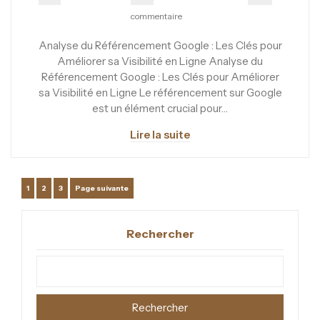
commentaire
Analyse du Référencement Google : Les Clés pour
Améliorer sa Visibilité en Ligne Analyse du
Référencement Google : Les Clés pour Améliorer
sa Visibilité en Ligne Le référencement sur Google
est un élément crucial pour…
Lire la suite
Pagination
Page
Page
Page
1
2
3
Page suivante
des
Rechercher
publications
Rechercher