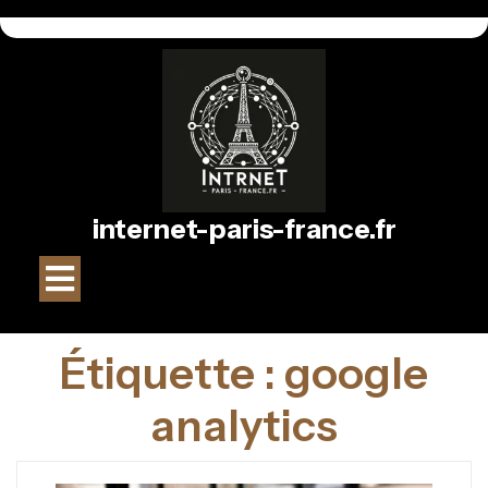
Passer
au
contenu
internet-paris-france.fr
Bouton
Ouvrir
Étiquette :
google
analytics