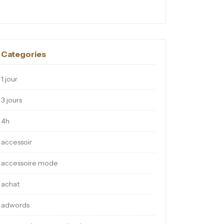
Categories
1 jour
3 jours
4h
accessoir
accessoire mode
achat
adwords