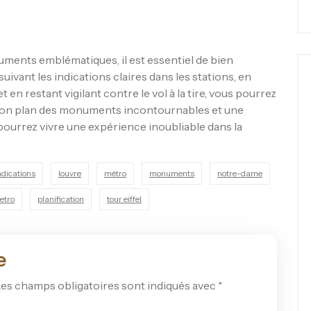
ments emblématiques, il est essentiel de bien
uivant les indications claires dans les stations, en
t en restant vigilant contre le vol à la tire, vous pourrez
n bon plan des monuments incontournables et une
 pourrez vivre une expérience inoubliable dans la
ndications
louvre
métro
monuments
notre-dame
etro
planification
tour eiffel
e
es champs obligatoires sont indiqués avec
*