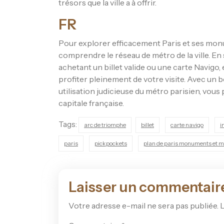
trésors que la ville a à offrir.
FR
Pour explorer efficacement Paris et ses monu
comprendre le réseau de métro de la ville. En s
achetant un billet valide ou une carte Navigo, e
profiter pleinement de votre visite. Avec u
utilisation judicieuse du métro parisien, vous
capitale française.
Tags:
arc de triomphe
billet
carte navigo
i
paris
pickpockets
plan de paris monuments et m
Laisser un commentair
Votre adresse e-mail ne sera pas publiée.
L