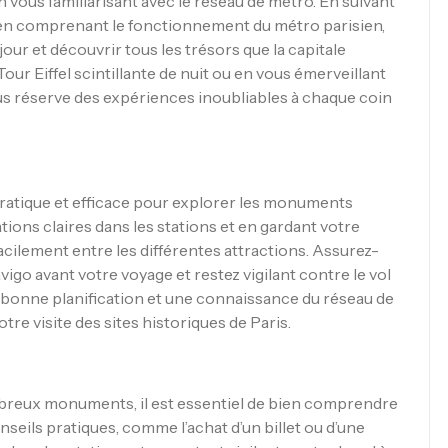
 vous familiarisant avec le réseau de métro. En suivant
t en comprenant le fonctionnement du métro parisien,
our et découvrir tous les trésors que la capitale
 Tour Eiffel scintillante de nuit ou en vous émerveillant
us réserve des expériences inoubliables à chaque coin
pratique et efficace pour explorer les monuments
ations claires dans les stations et en gardant votre
 facilement entre les différentes attractions. Assurez-
vigo avant votre voyage et restez vigilant contre le vol
 bonne planification et une connaissance du réseau de
re visite des sites historiques de Paris.
breux monuments, il est essentiel de bien comprendre
onseils pratiques, comme l’achat d’un billet ou d’une