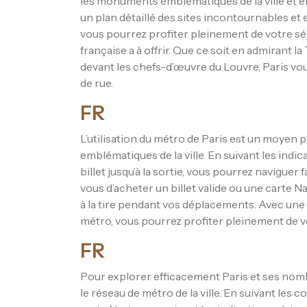
les monuments emblématiques de la ville et en
un plan détaillé des sites incontournables e
vous pourrez profiter pleinement de votre séj
française a à offrir. Que ce soit en admirant la
devant les chefs-d’œuvre du Louvre, Paris vo
de rue.
FR
L’utilisation du métro de Paris est un moyen 
emblématiques de la ville. En suivant les indic
billet jusqu’à la sortie, vous pourrez naviguer
vous d’acheter un billet valide ou une carte Na
à la tire pendant vos déplacements. Avec une
métro, vous pourrez profiter pleinement de vot
FR
Pour explorer efficacement Paris et ses nom
le réseau de métro de la ville. En suivant les c