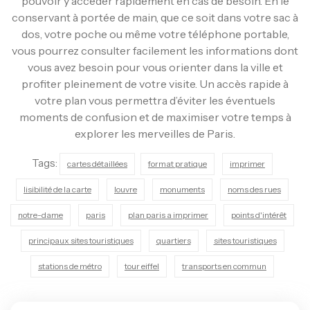
pouvoir y accéder rapidement en cas de besoin. En le
conservant à portée de main, que ce soit dans votre sac à
dos, votre poche ou même votre téléphone portable,
vous pourrez consulter facilement les informations dont
vous avez besoin pour vous orienter dans la ville et
profiter pleinement de votre visite. Un accès rapide à
votre plan vous permettra d’éviter les éventuels
moments de confusion et de maximiser votre temps à
explorer les merveilles de Paris.
Tags:
cartes détaillées
format pratique
imprimer
lisibilité de la carte
louvre
monuments
noms des rues
notre-dame
paris
plan paris a imprimer
points d'intérêt
principaux sites touristiques
quartiers
sites touristiques
stations de métro
tour eiffel
transports en commun