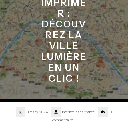
IMPRIME
R :
DÉCOUV
REZ LA
VILLE
LUMIÈRE
EN UN
CLIC !
8 mars, 2024
internet-paris-france
0
commentaire