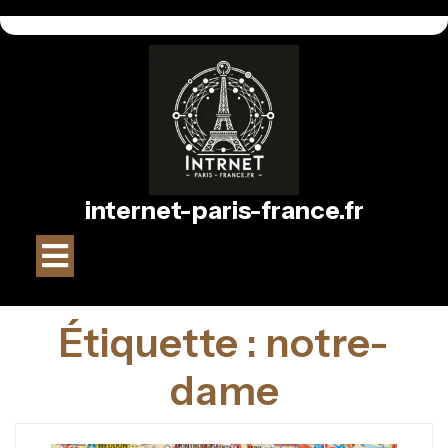
Passer
au
contenu
internet-paris-france.fr
Bouton
Ouvrir
Étiquette :
notre-
dame