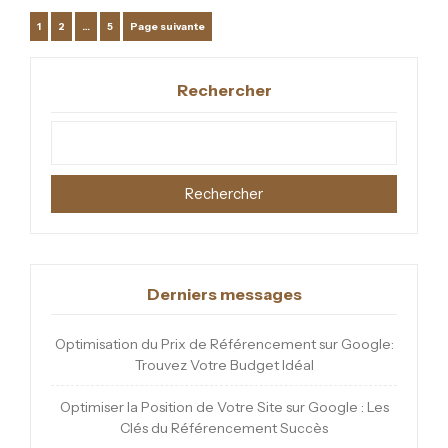
Pagination
Page
Page
Page
1
2
…
5
Page suivante
des
Rechercher
publications
Rechercher
Derniers messages
Optimisation du Prix de Référencement sur Google:
Trouvez Votre Budget Idéal
Optimiser la Position de Votre Site sur Google : Les
Clés du Référencement Succès