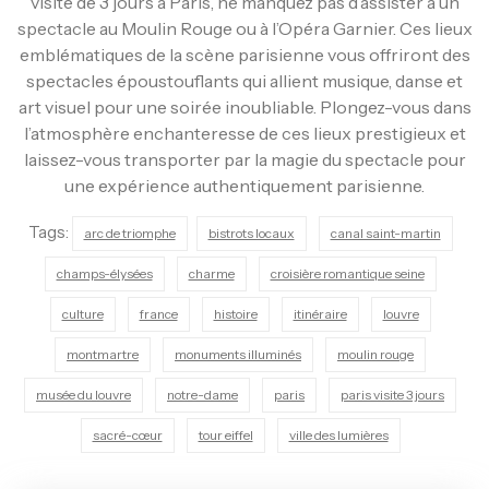
visite de 3 jours à Paris, ne manquez pas d’assister à un
spectacle au Moulin Rouge ou à l’Opéra Garnier. Ces lieux
emblématiques de la scène parisienne vous offriront des
spectacles époustouflants qui allient musique, danse et
art visuel pour une soirée inoubliable. Plongez-vous dans
l’atmosphère enchanteresse de ces lieux prestigieux et
laissez-vous transporter par la magie du spectacle pour
une expérience authentiquement parisienne.
Tags:
arc de triomphe
bistrots locaux
canal saint-martin
champs-élysées
charme
croisière romantique seine
culture
france
histoire
itinéraire
louvre
montmartre
monuments illuminés
moulin rouge
musée du louvre
notre-dame
paris
paris visite 3 jours
sacré-cœur
tour eiffel
ville des lumières