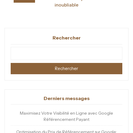
l’article
inoubliable
Rechercher
Rechercher
Derniers messages
Maximisez Votre Visibilité en Ligne avec Google
Référencement Payant
Optimisation du Prix de Référencement sur Google: