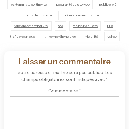
partenariats pertinents
popularité du site web
public ciblé
qualité du contenu
réferencement naturel
référencement naturel
seo
structure du site
title
trafic organique
url compréhensibles
visibilité
yahoo
Laisser un commentaire
Votre adresse e-mail ne sera pas publiée.
Les
champs obligatoires sont indiqués avec
*
Commentaire
*