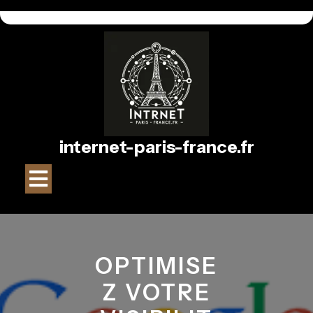
Passer
au
contenu
internet-paris-france.fr
Bouton
Ouvrir
OPTIMISE
Z VOTRE