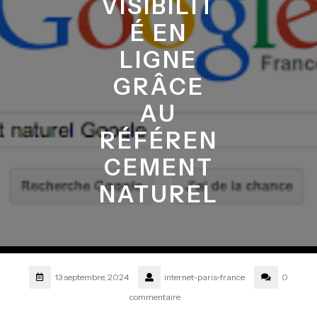
VISIBILIT
É EN
LIGNE
GRÂCE
AU
RÉFÉREN
CEMENT
NATUREL
13 septembre, 2024
internet-paris-france
0
commentaire