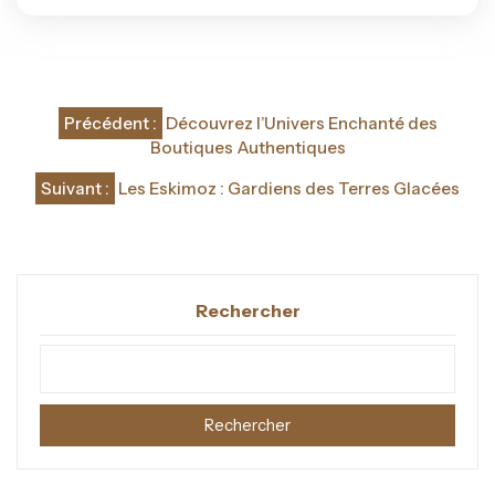
Navigation
Précédent :
Découvrez l’Univers Enchanté des
de
Boutiques Authentiques
l’article
Suivant :
Les Eskimoz : Gardiens des Terres Glacées
Rechercher
Rechercher