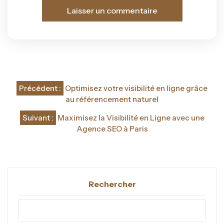
Navigation
Précédent :
Optimisez votre visibilité en ligne grâce
de
au référencement naturel
l’article
Suivant :
Maximisez la Visibilité en Ligne avec une
Agence SEO à Paris
Rechercher