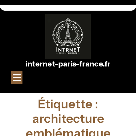
Passer
au
contenu
internet-paris-france.fr
Bouton
Ouvrir
Étiquette :
architecture
emblématique