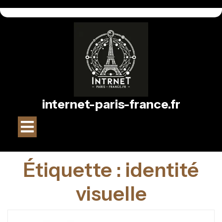
Passer
au
contenu
internet-paris-france.fr
Bouton
Ouvrir
Étiquette :
identité
visuelle