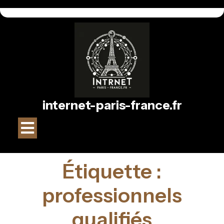
Passer
au
contenu
internet-paris-france.fr
Bouton
Ouvrir
Étiquette :
professionnels
qualifiés