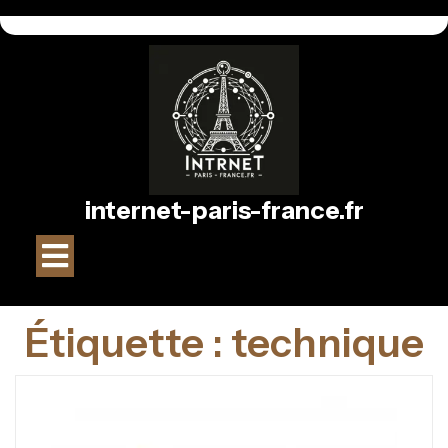
Passer
au
contenu
internet-paris-france.fr
Bouton
Ouvrir
Étiquette :
technique