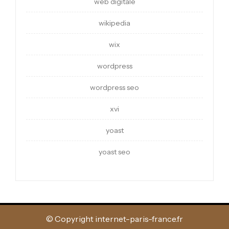
web digitale
wikipedia
wix
wordpress
wordpress seo
xvi
yoast
yoast seo
© Copyright internet-paris-france.fr