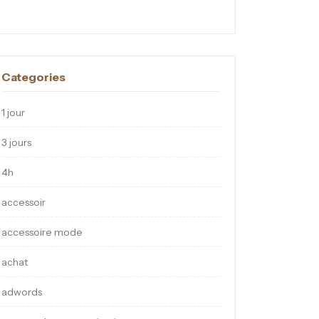
Categories
1 jour
3 jours
4h
accessoir
accessoire mode
achat
adwords