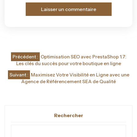
Navigation
Précédent :
Optimisation SEO avec PrestaShop 1.7:
de
Les clés du succès pour votre boutique en ligne
l’article
Suivant :
Maximisez Votre Visibilité en Ligne avec une
Agence de Référencement SEA de Qualité
Rechercher