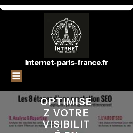
Passer
au
contenu
internet-paris-france.fr
Bouton
Ouvrir
OPTIMISE
Z VOTRE
VISIBILIT