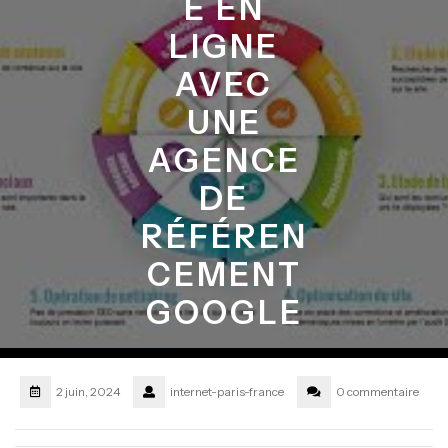
É EN
LIGNE
AVEC
UNE
AGENCE
DE
RÉFÉREN
CEMENT
GOOGLE
2 juin, 2024
internet-paris-france
0 commentaire