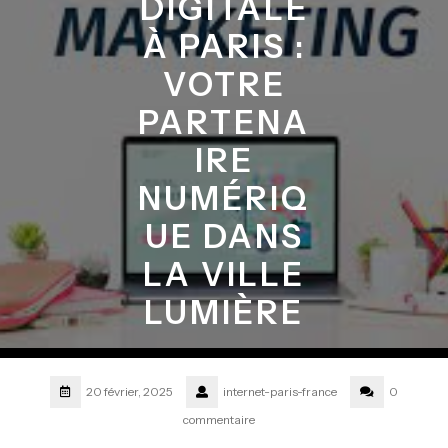
DIGITALE
À PARIS :
VOTRE
PARTENA
IRE
NUMÉRIQ
UE DANS
LA VILLE
LUMIÈRE
20 février, 2025
internet-paris-france
0
commentaire