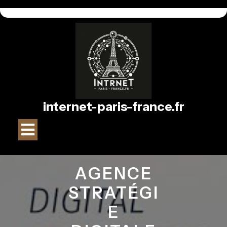
Passer
au
contenu
internet-paris-france.fr
Bouton
Ouvrir
AGENCE
STRATÉGI
E