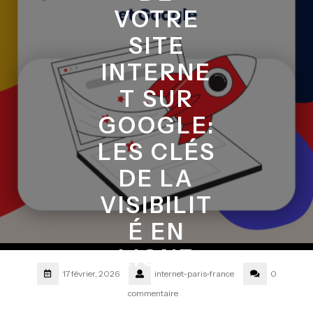
VOTRE
SITE
INTERNE
T SUR
GOOGLE:
LES CLÉS
DE LA
VISIBILIT
É EN
LIGNE
17 février, 2026
internet-paris-france
0
commentaire