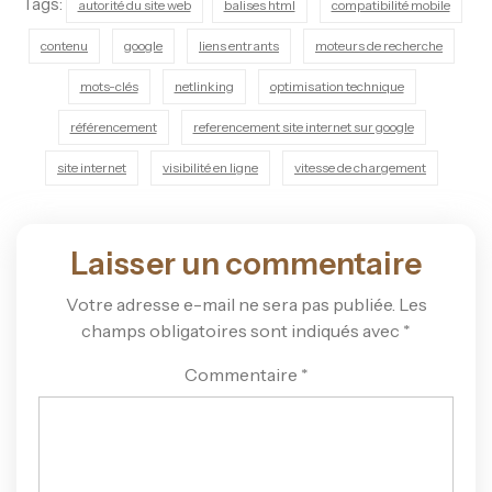
Tags:
autorité du site web
balises html
compatibilité mobile
contenu
google
liens entrants
moteurs de recherche
mots-clés
netlinking
optimisation technique
référencement
referencement site internet sur google
site internet
visibilité en ligne
vitesse de chargement
Laisser un commentaire
Votre adresse e-mail ne sera pas publiée.
Les
champs obligatoires sont indiqués avec
*
Commentaire
*