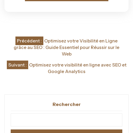
Navigation
Précédent :
Optimisez votre Visibilité en Ligne
de
grâce au SEO : Guide Essentiel pour Réussir sur le
Web
l’article
Suivant :
Optimisez votre visibilité en ligne avec SEO et
Google Analytics
Rechercher