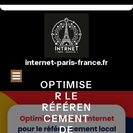
Passer
au
contenu
internet-paris-france.fr
Bouton
OPTIMISE
Ouvrir
R LE
RÉFÉREN
CEMENT
DE