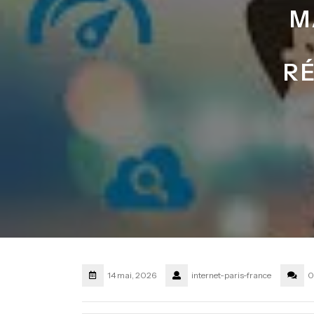
M
R
14 mai, 2026
internet-paris-france
0