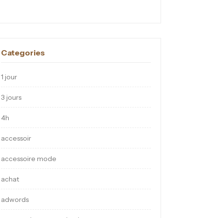
Categories
1 jour
3 jours
4h
accessoir
accessoire mode
achat
adwords