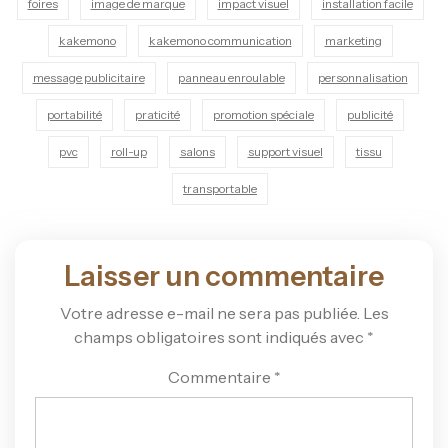
foires
image de marque
impact visuel
installation facile
kakemono
kakemono communication
marketing
message publicitaire
panneau enroulable
personnalisation
portabilité
praticité
promotion spéciale
publicité
pvc
roll-up
salons
support visuel
tissu
transportable
Laisser un commentaire
Votre adresse e-mail ne sera pas publiée.
Les
champs obligatoires sont indiqués avec
*
Commentaire
*