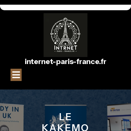
Passer
au
contenu
internet-paris-france.fr
Bouton
Ouvrir
LE
KAKEMO