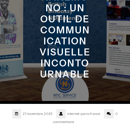
NO : UN
OUTIL DE
COMMUN
ICATION
VISUELLE
INCONTO
URNABLE
27 novembre, 2025
internet-paris-france
0
commentaire