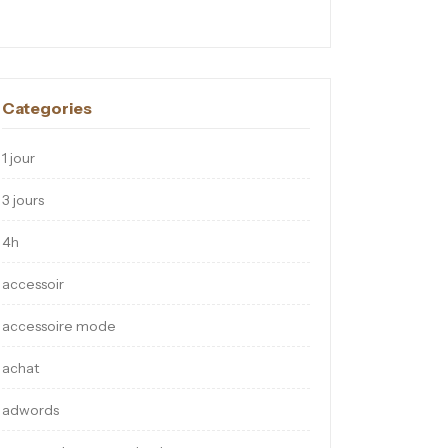
Categories
1 jour
3 jours
4h
accessoir
accessoire mode
achat
adwords