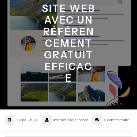
SITE WEB
AVEC UN
RÉFÉREN
CEMENT
GRATUIT
EFFICAC
E
30 mai, 2026
internet-paris-france
0 commentaire