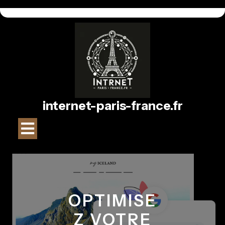
Passer
au
contenu
internet-paris-france.fr
Bouton
Ouvrir
OPTIMISE
Z VOTRE