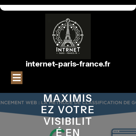
Passer
au
contenu
internet-paris-france.fr
Bouton
Ouvrir
MAXIMIS
EZ VOTRE
VISIBILIT
É EN