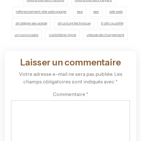
referencement site web google
sea
seo
site web
stratégie seo solide
structure technique
trafic qualifié
url conviviales
visibilité en ligne
vitesse de chargement
Laisser un commentaire
Votre adresse e-mail ne sera pas publiée.
Les
champs obligatoires sont indiqués avec
*
Commentaire
*