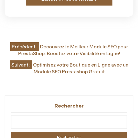
Navigation
Précédent :
Découvrez le Meilleur Module SEO pour
de
PrestaShop: Boostez votre Visibilité en Ligne!
l’article
Suivant :
Optimisez votre Boutique en Ligne avec un
Module SEO Prestashop Gratuit
Rechercher
Rechercher