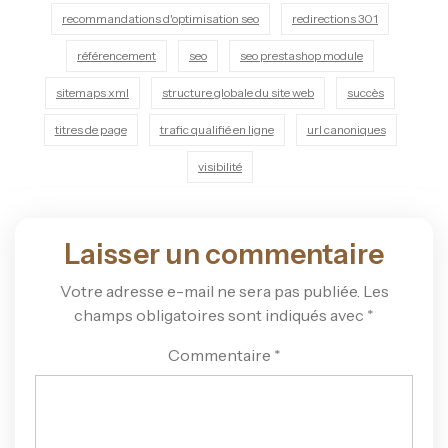
recommandations d'optimisation seo
redirections 301
référencement
seo
seo prestashop module
sitemaps xml
structure globale du site web
succès
titres de page
trafic qualifié en ligne
url canoniques
visibilité
Laisser un commentaire
Votre adresse e-mail ne sera pas publiée.
Les
champs obligatoires sont indiqués avec
*
Commentaire
*