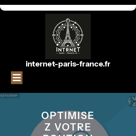
Passer
au
contenu
internet-paris-france.fr
Bouton
Ouvrir
OPTIMISE
Z VOTRE