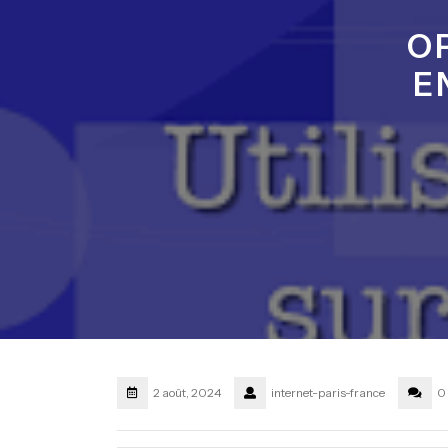
O
E
2 août, 2024
internet-paris-france
0