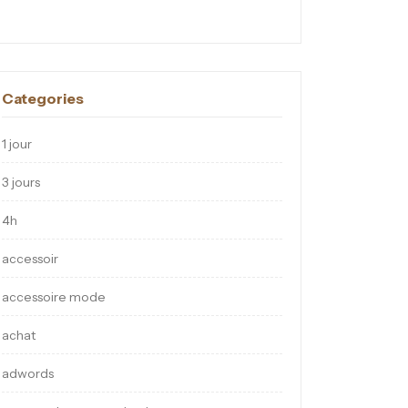
Categories
1 jour
3 jours
4h
accessoir
accessoire mode
achat
adwords