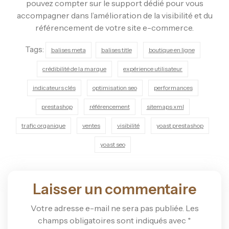
pouvez compter sur le support dédié pour vous
accompagner dans l’amélioration de la visibilité et du
référencement de votre site e-commerce.
Tags:
balises meta
balises title
boutique en ligne
crédibilité de la marque
expérience utilisateur
indicateurs clés
optimisation seo
performances
prestashop
référencement
sitemaps xml
trafic organique
ventes
visibilité
yoast prestashop
yoast seo
Laisser un commentaire
Votre adresse e-mail ne sera pas publiée.
Les
champs obligatoires sont indiqués avec
*