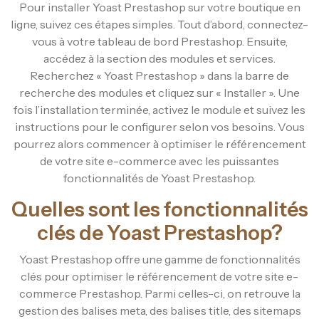
Pour installer Yoast Prestashop sur votre boutique en
ligne, suivez ces étapes simples. Tout d’abord, connectez-
vous à votre tableau de bord Prestashop. Ensuite,
accédez à la section des modules et services.
Recherchez « Yoast Prestashop » dans la barre de
recherche des modules et cliquez sur « Installer ». Une
fois l’installation terminée, activez le module et suivez les
instructions pour le configurer selon vos besoins. Vous
pourrez alors commencer à optimiser le référencement
de votre site e-commerce avec les puissantes
fonctionnalités de Yoast Prestashop.
Quelles sont les fonctionnalités
clés de Yoast Prestashop?
Yoast Prestashop offre une gamme de fonctionnalités
clés pour optimiser le référencement de votre site e-
commerce Prestashop. Parmi celles-ci, on retrouve la
gestion des balises meta, des balises title, des sitemaps