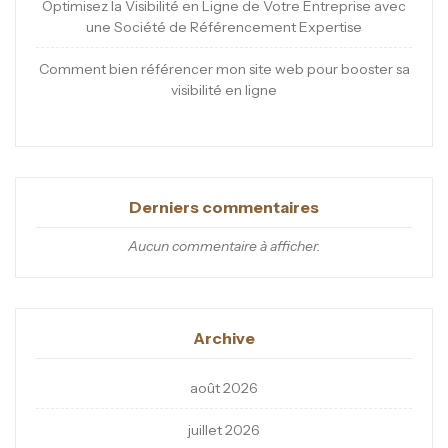
Optimisez la Visibilité en Ligne de Votre Entreprise avec
une Société de Référencement Expertise
Comment bien référencer mon site web pour booster sa
visibilité en ligne
Derniers commentaires
Aucun commentaire à afficher.
Archive
août 2026
juillet 2026