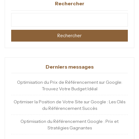
Rechercher
Rechercher
Derniers messages
Optimisation du Prix de Référencement sur Google:
Trouvez Votre Budget Idéal
Optimiser la Position de Votre Site sur Google : Les Clés
du Référencement Succès
Optimisation du Référencement Google : Prix et
Stratégies Gagnantes