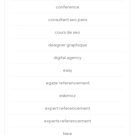
conference
consultant seo paris
cours de seo
designer graphique
digital agency
easy
egate referencement
eskimoz
expert referencement
experts referencement
faire