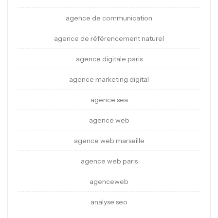
agence de communication
agence de référencement naturel
agence digitale paris
agence marketing digital
agence sea
agence web
agence web marseille
agence web paris
agenceweb
analyse seo