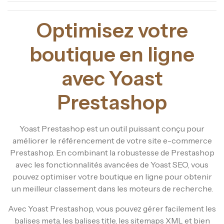
Optimisez votre
boutique en ligne
avec Yoast
Prestashop
Yoast Prestashop est un outil puissant conçu pour
améliorer le référencement de votre site e-commerce
Prestashop. En combinant la robustesse de Prestashop
avec les fonctionnalités avancées de Yoast SEO, vous
pouvez optimiser votre boutique en ligne pour obtenir
un meilleur classement dans les moteurs de recherche.
Avec Yoast Prestashop, vous pouvez gérer facilement les
balises meta, les balises title, les sitemaps XML et bien