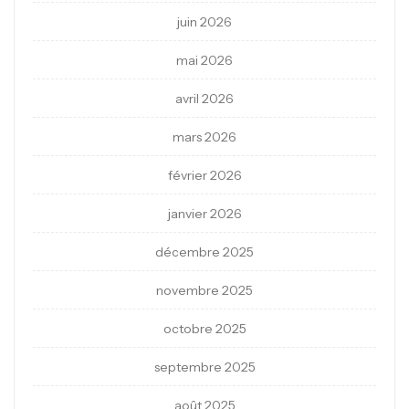
juin 2026
mai 2026
avril 2026
mars 2026
février 2026
janvier 2026
décembre 2025
novembre 2025
octobre 2025
septembre 2025
août 2025