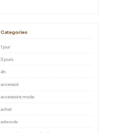
Categories
1 jour
3 jours
4h
accessoir
accessoire mode
achat
adwords