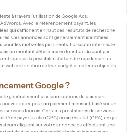
te à travers l’utilisation de Google Ads,
AdWords. Avec le référencement payant, les
s qui s’affichent en haut des résultats de recherche
aires. Ces annonces sont généralement identifiées
 pour les mots-clés pertinents. Lorsqu’un internaute
 paie un montant déterminé en fonction du coût par
 entreprises la possibilité d’atteindre rapidement un
site web en fonction de leur budget et de leurs objectifs
encement Google ?
xiste généralement plusieurs options de paiement
s pouvez opter pour un paiement mensuel, basé sur un
 des services fournis. Certains prestataires de services
lité de payer au clic (CPC) ou au résultat (CPA), ce qui
ilisateurs cliquent sur votre annonce ou effectuent une
mportant de discuter des modalités de paiement avec