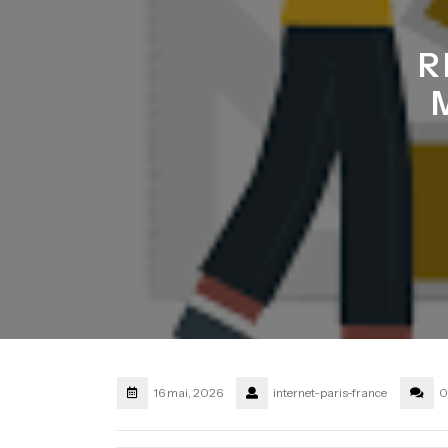
R
16 mai, 2026
internet-paris-france
0