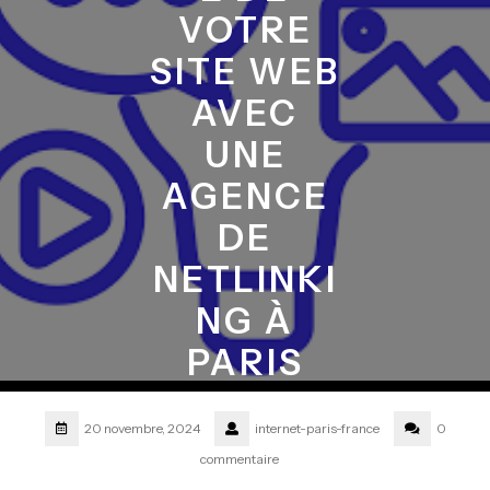
VOTRE
SITE WEB
AVEC
UNE
AGENCE
DE
NETLINKI
NG À
PARIS
20 novembre, 2024
internet-paris-france
0
commentaire