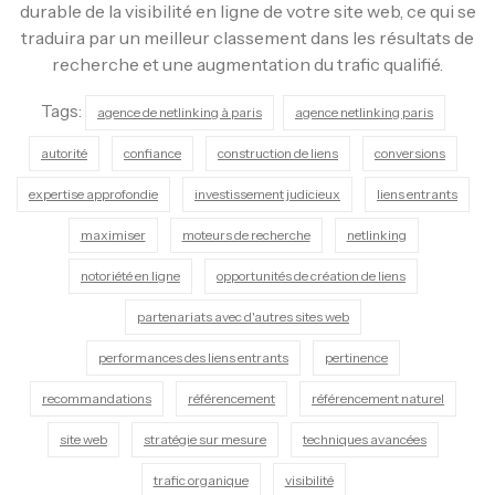
durable de la visibilité en ligne de votre site web, ce qui se
traduira par un meilleur classement dans les résultats de
recherche et une augmentation du trafic qualifié.
Tags:
agence de netlinking à paris
agence netlinking paris
autorité
confiance
construction de liens
conversions
expertise approfondie
investissement judicieux
liens entrants
maximiser
moteurs de recherche
netlinking
notoriété en ligne
opportunités de création de liens
partenariats avec d'autres sites web
performances des liens entrants
pertinence
recommandations
référencement
référencement naturel
site web
stratégie sur mesure
techniques avancées
trafic organique
visibilité