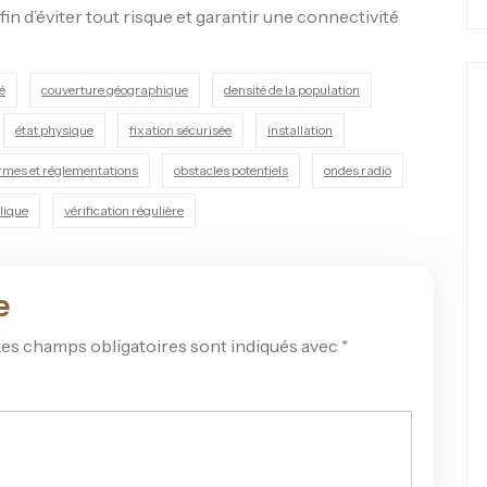
afin d’éviter tout risque et garantir une connectivité
é
couverture géographique
densité de la population
état physique
fixation sécurisée
installation
rmes et réglementations
obstacles potentiels
ondes radio
lique
vérification régulière
e
es champs obligatoires sont indiqués avec
*