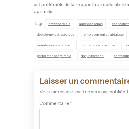
est préférable de faire appel à un spécialiste 
optimale.
Tags:
antenne relais
antennes relais
connectivit
déploiement stratégique
emplacement stratégique
maintenance efficace
maintenance proactive
no
performance optimale
risque potentiel
santé pub
Laisser un commentair
Votre adresse e-mail ne sera pas publiée.
L
Commentaire
*