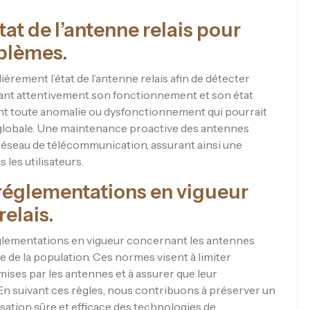
tat de l’antenne relais pour
oblèmes.
èrement l’état de l’antenne relais afin de détecter
lant attentivement son fonctionnement et son état
ment toute anomalie ou dysfonctionnement qui pourrait
ité globale. Une maintenance proactive des antennes
réseau de télécommunication, assurant ainsi une
 les utilisateurs.
 réglementations en vigueur
elais.
réglementations en vigueur concernant les antennes
tre de la population. Ces normes visent à limiter
ises par les antennes et à assurer que leur
En suivant ces règles, nous contribuons à préserver un
sation sûre et efficace des technologies de