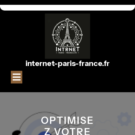
Passer
au
contenu
internet-paris-france.fr
Bouton
Ouvrir
OPTIMISE
Z VOTRE