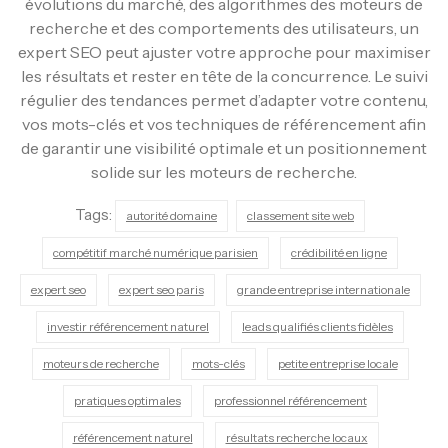
évolutions du marché, des algorithmes des moteurs de
recherche et des comportements des utilisateurs, un
expert SEO peut ajuster votre approche pour maximiser
les résultats et rester en tête de la concurrence. Le suivi
régulier des tendances permet d’adapter votre contenu,
vos mots-clés et vos techniques de référencement afin
de garantir une visibilité optimale et un positionnement
solide sur les moteurs de recherche.
Tags:
autorité domaine
classement site web
compétitif marché numérique parisien
crédibilité en ligne
expert seo
expert seo paris
grande entreprise internationale
investir référencement naturel
leads qualifiés clients fidèles
moteurs de recherche
mots-clés
petite entreprise locale
pratiques optimales
professionnel référencement
référencement naturel
résultats recherche locaux