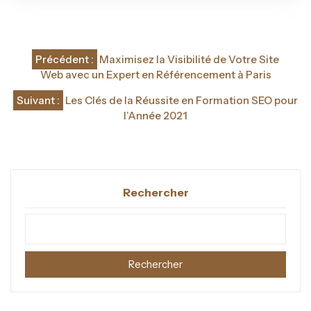
Navigation
Précédent :
Maximisez la Visibilité de Votre Site
de
Web avec un Expert en Référencement à Paris
l’article
Suivant :
Les Clés de la Réussite en Formation SEO pour
l’Année 2021
Rechercher
Rechercher