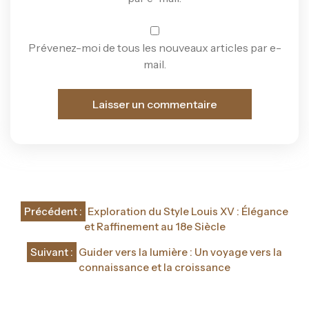
Prévenez-moi de tous les nouveaux articles par e-
mail.
Navigation
Précédent :
Exploration du Style Louis XV : Élégance
de
et Raffinement au 18e Siècle
l’article
Suivant :
Guider vers la lumière : Un voyage vers la
connaissance et la croissance