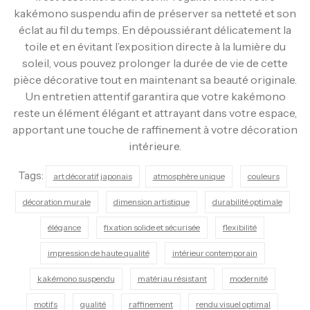
kakémono suspendu afin de préserver sa netteté et son
éclat au fil du temps. En dépoussiérant délicatement la
toile et en évitant l’exposition directe à la lumière du
soleil, vous pouvez prolonger la durée de vie de cette
pièce décorative tout en maintenant sa beauté originale.
Un entretien attentif garantira que votre kakémono
reste un élément élégant et attrayant dans votre espace,
apportant une touche de raffinement à votre décoration
intérieure.
Tags:
art décoratif japonais
atmosphère unique
couleurs
décoration murale
dimension artistique
durabilité optimale
élégance
fixation solide et sécurisée
flexibilité
impression de haute qualité
intérieur contemporain
kakémono suspendu
matériau résistant
modernité
motifs
qualité
raffinement
rendu visuel optimal