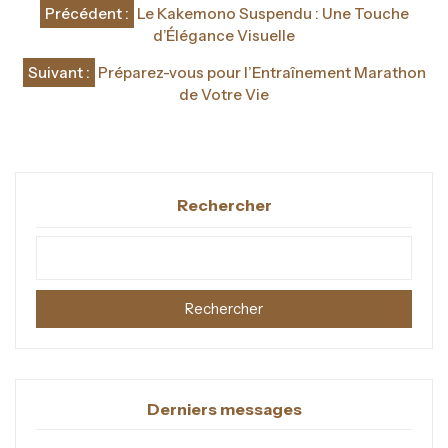
Navigation
Précédent :
Le Kakemono Suspendu : Une Touche
de
d’Élégance Visuelle
l’article
Suivant :
Préparez-vous pour l’Entraînement Marathon
de Votre Vie
Rechercher
Rechercher
Derniers messages