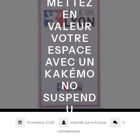
METTEZ
EN
VALEUR
VOTRE
ESPACE
AVEC UN
KAKÉMO
NO
SUSPEND
U
10 octobre, 2025
internet-paris-france
0
commentaire