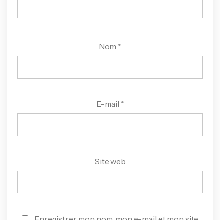
Nom
*
E-mail
*
Site web
Enregistrer mon nom, mon e-mail et mon site