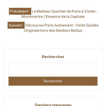
Navigation
Précédent :
Le Meilleur Quartier de Paris à Visiter :
de
Montmartre, l’Essence de la Capitale
l’article
Suivant :
Découvrez Paris Autrement : Visite Guidée
Originale hors des Sentiers Battus
Rechercher
Rechercher
Derniers messages