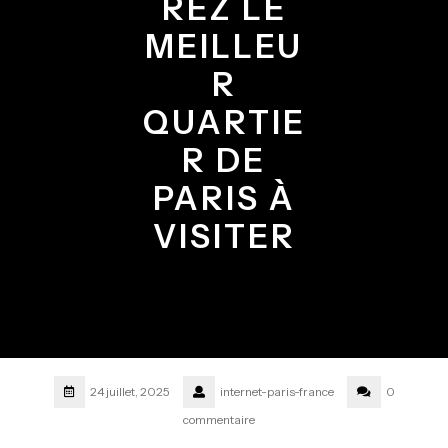
REZ LE
MEILLEU
R
QUARTIE
R DE
PARIS À
VISITER
24 juillet, 2025
internet-paris-france
0
commentaire