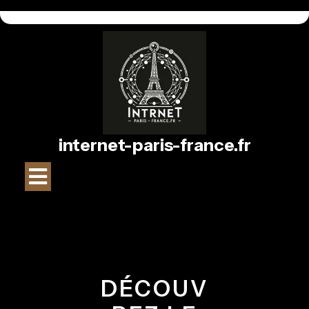
Passer
au
contenu
internet-paris-france.fr
Bouton
Ouvrir
DÉCOUV