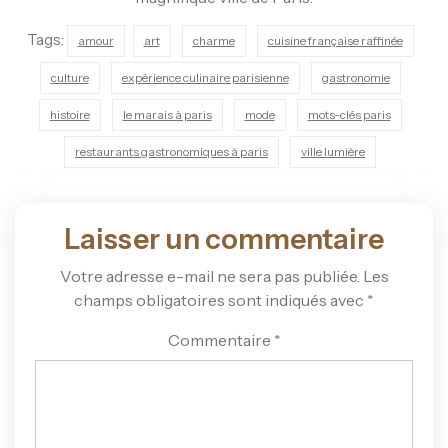
Tags:
amour
art
charme
cuisine française raffinée
culture
expérience culinaire parisienne
gastronomie
histoire
le marais à paris
mode
mots-clés paris
restaurants gastronomiques à paris
ville lumière
Laisser un commentaire
Votre adresse e-mail ne sera pas publiée.
Les
champs obligatoires sont indiqués avec
*
Commentaire
*