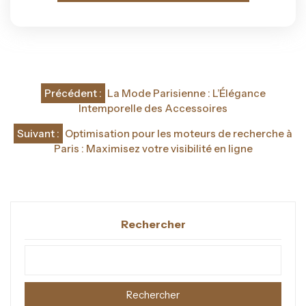
Navigation
Précédent :
La Mode Parisienne : L’Élégance
de
Intemporelle des Accessoires
l’article
Suivant :
Optimisation pour les moteurs de recherche à
Paris : Maximisez votre visibilité en ligne
Rechercher
Rechercher