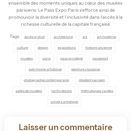
ensemble des moments uniques au cœur des musées
parisiens. Le Pass Expo Paris s’efforce ainsi de
promouvoir la diversité et l’inclusivité dans l’accès à la
richesse culturelle de la capitale française.
Tags:
accès gratuit
architecture
art
art moderne
culture
design
expositions
histoire ancienne
musées
paris
pass privilégié
passeport
patrimoine artistique
peinture classique
photographie contemporaine
résident parisien
salles de musées
tarifs réduits
thématiques variées
univers artistique
Laisser un commentaire