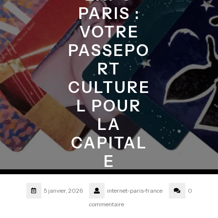
PARIS :
VOTRE
PASSEPO
RT
CULTURE
L POUR
LA
CAPITAL
E
5 janvier, 2026
internet-paris-france
0
commentaire