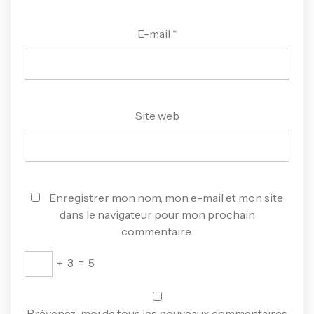
E-mail
*
Site web
Enregistrer mon nom, mon e-mail et mon site
dans le navigateur pour mon prochain
commentaire.
+
3
=
5
Prévenez-moi de tous les nouveaux commentaires