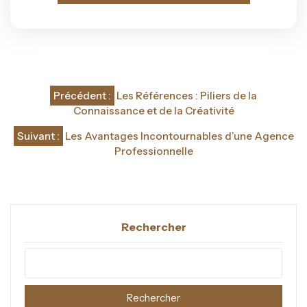
Navigation
Précédent :
Les Références : Piliers de la
de
Connaissance et de la Créativité
l’article
Suivant :
Les Avantages Incontournables d’une Agence
Professionnelle
Rechercher
Rechercher