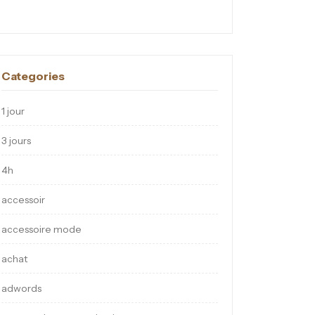
Categories
1 jour
3 jours
4h
accessoir
accessoire mode
achat
adwords