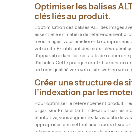
Optimiser les balises AL
clés liés au produit.
L’optimisation des balises ALT des images ave
essentielle en matière de référencement produ
à vos images, vous améliorez la compréhensi
votre site. En utilisant des mots-clés spécif
d’apparaître dans les résultats de recherche 
d’articles. Cette pratique contribue ainsi à renf
un trafic qualifié vers votre site web ou votre
Créer une structure de sit
l’indexation par les mote
Pour optimiser le référencement produit, il es
organisée. En facilitant l’indexation par les
et intuitive, vous augmentez la visibilité de vo
appropriées permettent aux robots d’explor
efficacement votre site, ce qui favorise un m