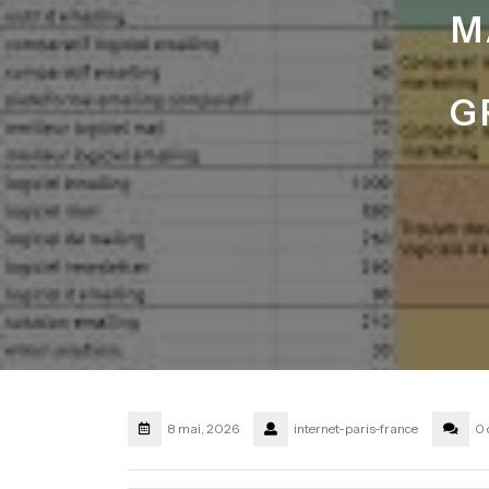
M
G
8 mai, 2026
internet-paris-france
0 