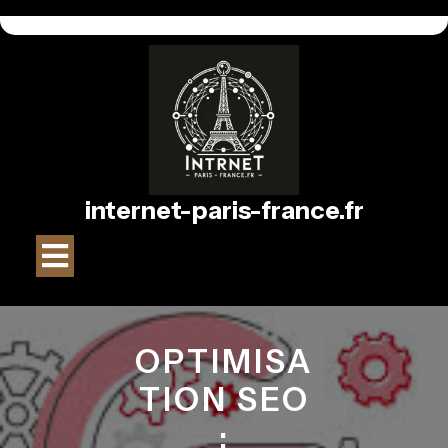
Passer
au
contenu
internet-paris-france.fr
Bouton
Ouvrir
OPTIMISA
TION SEO
: