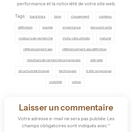
performance et la notoriété de votre site web.
Tags:
backlinks
bing
classement
contenu
définition
google
importance
liens entrants
moteurs de recherche
mots-clés utilisés
naturel
référencement seo
référencement seo définition
résultats de recherche organiques
site web
structure technique
techniques
trafic organique
visibilité
yahoo
Laisser un commentaire
Votre adresse e-mail ne sera pas publiée.
Les
champs obligatoires sont indiqués avec
*